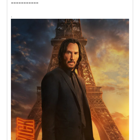
===========
.