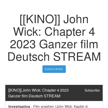
[[KINO]] John
Wick: Chapter 4
2023 Ganzer film
Deutsch STREAM
SUBSCRIBE
[[KINO]] John Wick: Chapter 4 2023 
Subscribe
Ganzer film Deutsch STREAM
Investigating
-
Film ansehen (John Wick: Kapitel 4) 