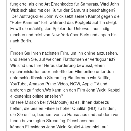
fungierte  als eine Art Ehrenkodex für Samurais. Wird John 
Wick sich also mit der Kultur der Samurais beschäftigen?

 Der Auftragskiller John Wick setzt seinen Kampf gegen die 
"Hohe Kammer" fort, während das Kopfgeld auf ihn steigt. 
Er will die mächtigsten Spieler der Unterwelt ausfindig 
machen und reist von New York über Paris und Japan bis 
nach Berlin. 
.
Finden Sie Ihren nächsten Film, um ihn online anzusehen, 
und sehen Sie, auf welchen Plattformen er verfügbar ist?
Wir sind uns Ihrer Herausforderung bewusst, einen 
synchronisierten oder untertitelten Film online unter den 
unterschiedlichsten Streaming-Plattformen wie Netflix, 
YouTube, Amazon Prime Video, NOW, Apple TV und 
anderen zu finden.Wo kann ich den Film John Wick: Kapitel 
4 kostenlos online ansehen?
Unsere Mission bei (VN.Mobitv) ist es, Ihnen dabei zu 
helfen, die besten Filme in hoher Qualität (HD) zu finden, 
die Sie online, bequem von zu Hause aus und auf dem von 
Ihnen bevorzugten Streaming-Dienst ansehen 
können.Filmvideos John Wick: Kapitel 4 komplett auf 